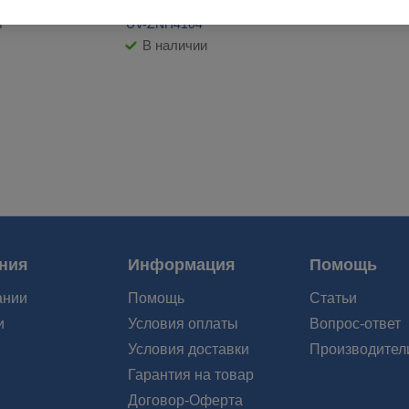
 UNIVISION
Видеокамера UNIVISION
M
UV-ZNH4104
В наличии
ния
Информация
Помощь
ании
Помощь
Статьи
и
Условия оплаты
Вопрос-ответ
Условия доставки
Производител
Гарантия на товар
Договор-Оферта