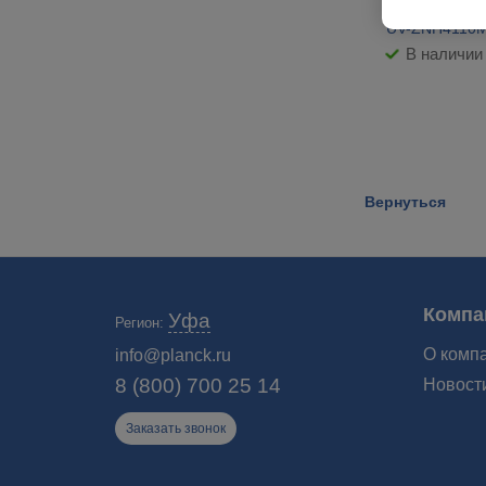
Видеокамера
UV-ZNH4110
В наличии
Вернуться
Компа
Уфа
Регион:
О комп
info@planck.ru
8 (800) 700 25 14
Новост
Заказать звонок