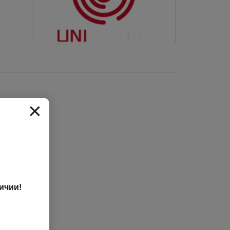
×
ичии!