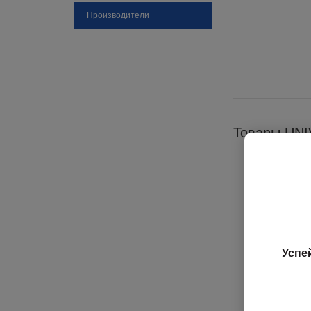
Производители
Товары UNI
Успе