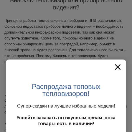
Бинокль-тепловизор или прибор ночного
видения?
Принципы работы тепловизионных приборов и ПНВ различаются.
Основной недостаток приборов ночного видения – необходимость
дополнительной инфракрасной подсветки, так как она может
спугнуть животное. Кроме того, приборы ночного видения не
способны обнаружить цель за преградой, например, объект в
высокой траве не будет распознан. Для тепловизионного бинокля –
это не проблема. Поэтому бинокль с тепловизором будет
оптимальным вариантом для ночной охоты.
×
Как купить тепловизор-бинокль в компании
«Планк»?
Распродажа топовых
тепловизоров!
В нашей компании вы можете приобрести тепловизионный
бинокуляр для охоты по выгодной цене. Мы подобрали для вас
Супер-скидки на лучшие избранные модели!
лучшие модели, которые станут незаменимым атрибутом успешной
охоты и источником незабываемых впечатлений.
Успейте заказать по вкусным ценам, пока
товары есть в наличии!
Купить ночной бинокль для охоты можно из наличия или под заказ,
с доставкой в любой регион России. Наши специалисты