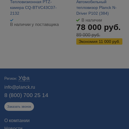
Тепловизионная PTZ-
Автомобильный
камера CQ-BTVC43C07-
тепловизор Planck N-
2132
Driver P102 (384)
В наличии
В наличии у поставщика
78 000
руб.
89 000
руб.
Экономия
11 000
руб.
Профессиональный интернет-магазин тепловизоров «Планк»
Уфа
Регион:
предлагает широкий ассортимент тепловизионных бинокуляров для
охоты в Уфе. Доставка. Цены на сайте!
info@planck.ru
8 (800) 700 25 14
Заказать звонок
О компании
Новости