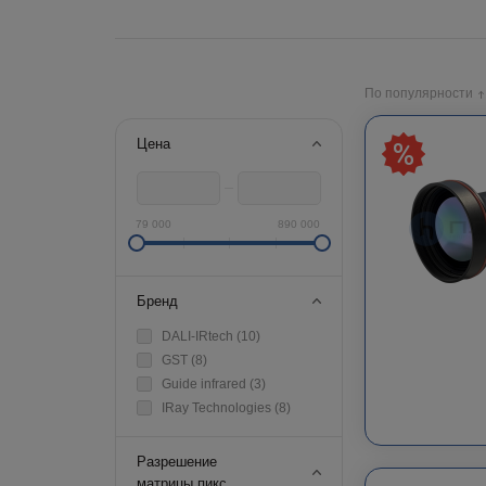
По популярности
Цена
79 000
890 000
Бренд
DALI-IRtech (
10
)
GST (
8
)
Guide infrared (
3
)
IRay Technologies (
8
)
Разрешение
матрицы,пикс.