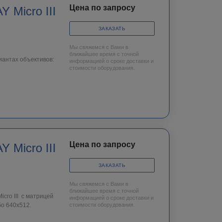
Цена по запросу
 Micro III
ЗАКАЗАТЬ
Мы свяжемся с Вами в
ближайшее время с точной
иантах объективов:
информацией о сроке доставки и
стоимости оборудования.
Цена по запросу
ЗАКАЗАТЬ
Мы свяжемся с Вами в
ближайшее время с точной
cro III c матрицей
информацией о сроке доставки и
о 640х512.
стоимости оборудования.