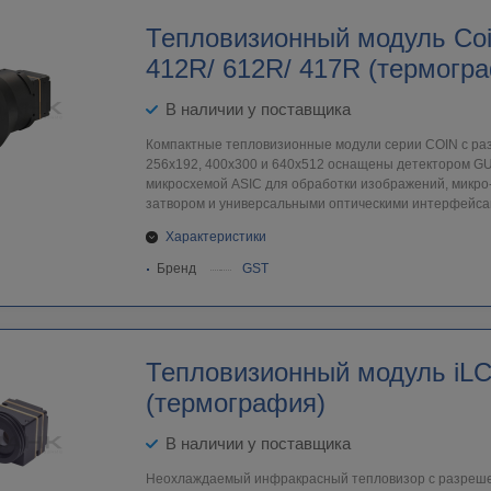
Тепловизионный модуль Coi
412R/ 612R/ 417R (термогр
В наличии у поставщика
Компактные тепловизионные модули серии COIN с р
256х192, 400х300 и 640х512 оснащены детектором G
микросхемой ASIC для обработки изображений, микр
затвором и универсальными оптическими интерфейса
Характеристики
Бренд
GST
Тепловизионный модуль iL
(термография)
В наличии у поставщика
Неохлаждаемый инфракрасный тепловизор с разреше