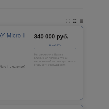
 Micro II
340 000
руб.
ЗАКАЗАТЬ
Мы свяжемся с Вами в
ближайшее время с точной
информацией о сроке доставки и
стоимости оборудования.
cro II c матрицей