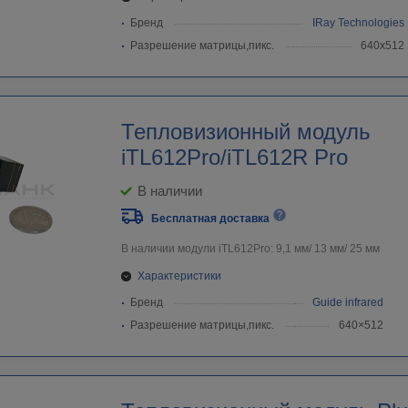
Бренд
IRay Technologies
Разрешение матрицы,пикс.
640х512
Тепловизионный модуль
iTL612Pro/iTL612R Pro
В наличии
Бесплатная доставка
В наличии модули iTL612Pro: 9,1 мм/ 13 мм/ 25 мм
Характеристики
Бренд
Guide infrared
Разрешение матрицы,пикс.
640×512