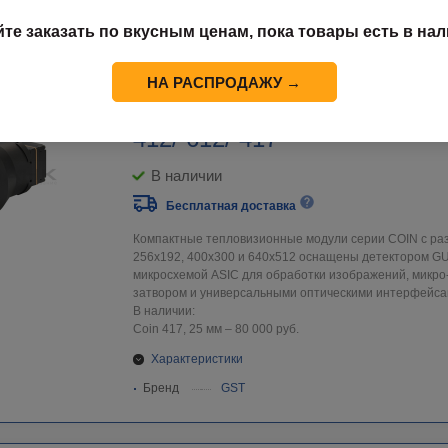
Бренд
GST
йте заказать по вкусным ценам, пока товары есть в нал
НА РАСПРОДАЖУ →
Тепловизионный модуль Coi
412/ 612/ 417
В наличии
Бесплатная доставка
Компактные тепловизионные модули серии COIN с р
256х192, 400х300 и 640х512 оснащены детектором G
микросхемой ASIC для обработки изображений, микр
затвором и универсальными оптическими интерфейса
В наличии:
Coin 417, 25 мм – 80 000 руб.
Характеристики
Бренд
GST