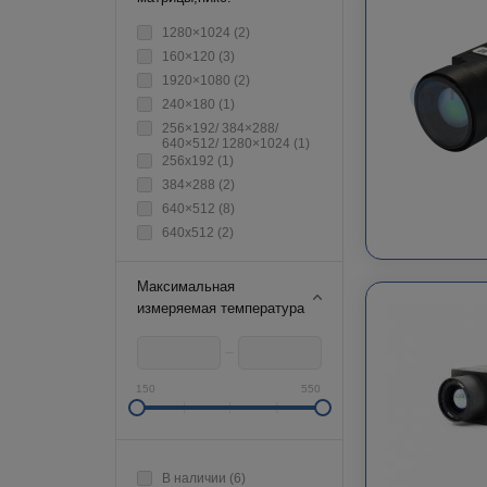
1280×1024 (
2
)
160×120 (
3
)
1920×1080 (
2
)
240×180 (
1
)
256×192/ 384×288/
640×512/ 1280×1024 (
1
)
256х192 (
1
)
384×288 (
2
)
640×512 (
8
)
640х512 (
2
)
Максимальная
измеряемая температура
150
550
В наличии (
6
)