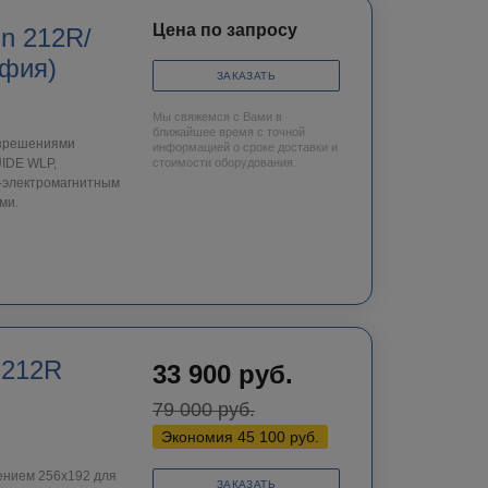
Цена по запросу
n 212R/
афия)
ЗАКАЗАТЬ
Мы свяжемся с Вами в
ближайшее время с точной
азрешениями
информацией о сроке доставки и
UIDE WLP,
стоимости оборудования.
о-электромагнитным
ми.
C212R
33 900
руб.
79 000
руб.
Экономия
45 100
руб.
нием 256х192 для
ЗАКАЗАТЬ