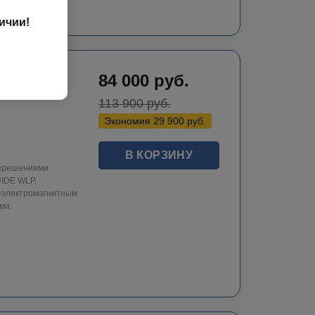
ичии!
n 212/
84 000
руб.
113 900
руб.
Экономия
29 900
руб.
В КОРЗИНУ
азрешениями
UIDE WLP,
о-электромагнитным
ми.