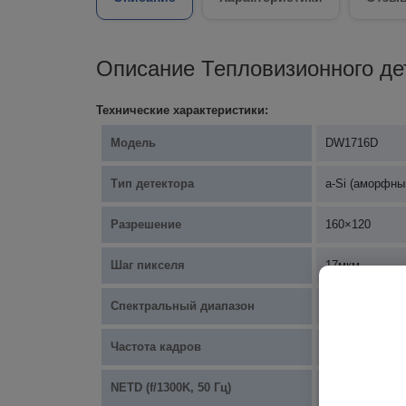
Описание Тепловизионного де
Технические характеристики:
Модель
DW1716D
Тип детектора
a-Si (аморфны
Разрешение
160×120
Шаг пикселя
17мкм
Спектральный диапазон
8 мкм ~ 14 мк
Частота кадров
≤60 Гц
NETD (f/1300K, 50 Гц)
60 мК