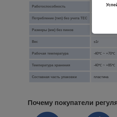
Успе
Работоспособность
≥99,5%
Потребление (тип) без учета TEC
80МВт
Размеры (мм) без пинов
7,1×8,7×1,4 м
Вес
≤1г
Рабочая температура
-40℃ ~ +70℃
Температура хранения
-40℃ ~ +85℃
Составная часть упаковки
пластина
Почему покупатели регул