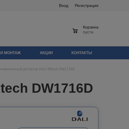
Вход
Регистрация
Корзина
0
пуста
 И МОНТАЖ
АКЦИИ
КОНТАКТЫ
ловизионный детектор DALI-IRtech DW1716D
Rtech DW1716D