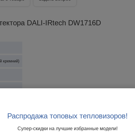
тектора DALI-IRtech DW1716D
й кремний)
м
Распродажа топовых тепловизоров!
Супер-скидки на лучшие избранные модели!