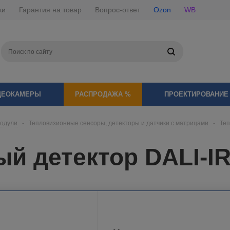
ки
Гарантия на товар
Вопрос-ответ
Ozon
WB
ДЕОКАМЕРЫ
РАСПРОДАЖА %
ПРОЕКТИРОВАНИЕ
модули
-
Тепловизионные сенсоры, детекторы и датчики с матрицами
-
Теп
й детектор DALI-I