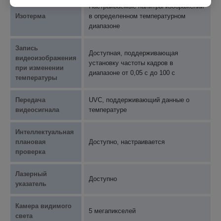
Настраиваемые палитры изображений
Изотерма
в определенном температурном
диапазоне
Запись
Доступная, поддерживающая
видеоизображения
установку частоты кадров в
при изменении
диапазоне от 0,05 с до 100 с
температуры
Передача
UVC, поддерживающий данные о
видеосигнала
температуре
Интеллектуальная
плановая
Доступно, настраивается
проверка
Лазерный
Доступно
указатель
Камера видимого
5 мегапикселей
света