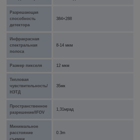
Разрешающая
способность
384×288
детектора
Инфракрасная
спектральная
8-14 мкм
полоса
Размер пикселя
12 мкм
Тепловая
чувствительность/
35мк
НЭТД
Пространственное
1,31мрад
разрешение/IFOV
Минимальное
расстояние
0.3m
съемки