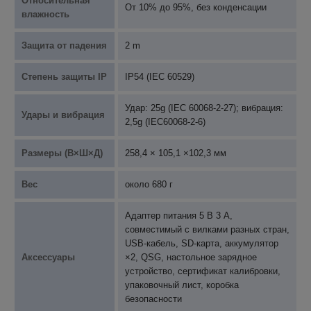
Относительная
От 10% до 95%, без конденсации
влажность
Защита от падения
2 m
Степень защиты IP
IP54 (IEC 60529)
Удар: 25g (IEC 60068-2-27); вибрация:
Удары и вибрация
2,5g (IEC60068-2-6)
Размеры (В×Ш×Д)
258,4 × 105,1 ×102,3 мм
Вес
около 680 г
Адаптер питания 5 В 3 А,
совместимый с вилками разных стран,
USB-кабель, SD-карта, аккумулятор
Аксессуары
×2, QSG, настольное зарядное
устройство, сертификат калибровки,
упаковочный лист, коробка
безопасности