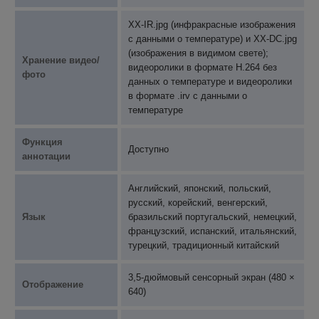
XX-IR.jpg (инфракрасные изображения
с данными о температуре) и XX-DC.jpg
(изображения в видимом свете);
Хранение видео/
видеоролики в формате H.264 без
фото
данных о температуре и видеоролики
в формате .irv с данными о
температуре
Функция
Доступно
аннотации
Английский, японский, польский,
русский, корейский, венгерский,
Язык
бразильский португальский, немецкий,
французский, испанский, итальянский,
турецкий, традиционный китайский
3,5-дюймовый сенсорный экран (480 ×
Отображение
640)