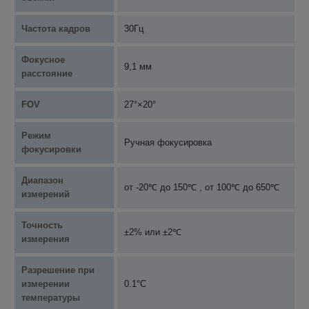
Частота кадров
30Гц
Фокусное
9,1 мм
расстояние
FOV
27°×20°
Режим
Ручная фокусировка
фокусировки
Диапазон
от -20℃ до 150℃ , от 100℃ до 650℃
измерений
Точность
±2% или ±2℃
измерения
Разрешение при
измерении
0.1°C
температуры