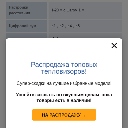
Настройки
1-20 м с шагом 1 м
расстояния
Цифровой зум
×1，×2，×4，×8
Инфракрасное излучение,
×
Режим
двухспектральное слияние, видимый
изображения
свет, PIP
Распродажа топовых
Палитры
10
тепловизоров!
Сигнализация
Доступно
температуры
Супер-скидки на лучшие избранные модели!
Успейте заказать по вкусным ценам, пока
Тип сигнала
Сигнал тревоги по изображению
товары есть в наличии!
тревоги
Шкала
Ручной/автоматический
НА РАСПРОДАЖУ →
температуры
температурный диапазон